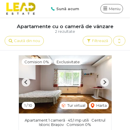
Sună acum
Meniu
Apartamente cu o cameră de vânzare
2 rezultate
Caută din nou
Filtrează
Comision 0%
Exclusivitate
Previous
Next
1
/
10
Tur virtual
Harta
Apartament 1 cameră · 45,1 mp utili · Centrul
Istoric Brașov · Comision 0%