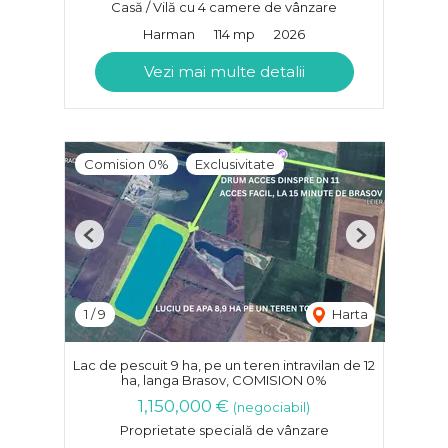
Casă / Vilă cu 4 camere de vânzare
Harman
114 mp
2026
Vezi mai multe detalii
Comision 0%
Exclusivitate
Previous
Next
1
/
9
Harta
Lac de pescuit 9 ha, pe un teren intravilan de 12
ha, langa Brasov, COMISION 0%
1,150,000 €
(negociabil)
Proprietate specială de vânzare