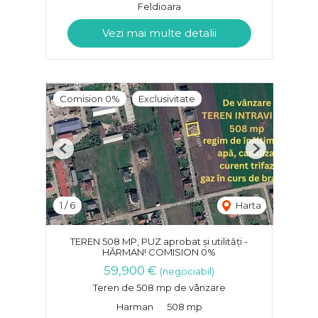
Feldioara
Vezi mai multe detalii
Comision 0%
Exclusivitate
Previous
Next
1
/
6
Harta
TEREN 508 MP, PUZ aprobat și utilități -
HĂRMAN! COMISION 0%
59,900 €
(negociabil)
Teren de 508 mp de vânzare
Harman
508 mp