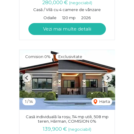
280,000 €
(negociabil)
Casă / Vilă cu 4 camere de vânzare
Odaile
120 mp
2026
Vezi mai multe detalii
Comision 0%
Exclusivitate
Previous
Next
1
/
14
Harta
Casă individuală la roșu, 114 mp utili, 508 mp
teren, Hărman, COMISION 0%
139,900 €
(negociabil)