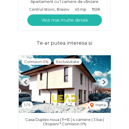
Apartament cu 1 camere de vânzare
Centrul Istoric, Brasov
45 mp
1928
Vezi mai multe detalii
Te-ar putea interesa și:
Comision 0%
Exclusivitate
Previous
Next
1
/
5
Harta
Casa Duplex noua | P+1E | 4 camere | 3 bai |
Otopeni * Comision 0%