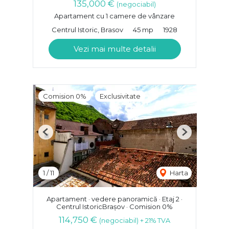
135,000 €
(negociabil)
Apartament cu 1 camere de vânzare
Centrul Istoric, Brasov
45 mp
1928
Vezi mai multe detalii
Comision 0%
Exclusivitate
Previous
Next
1
/
11
Harta
Apartament · vedere panoramică · Etaj 2 ·
Centrul IstoricBrașov · Comision 0%
114,750 €
(negociabil) + 21% TVA