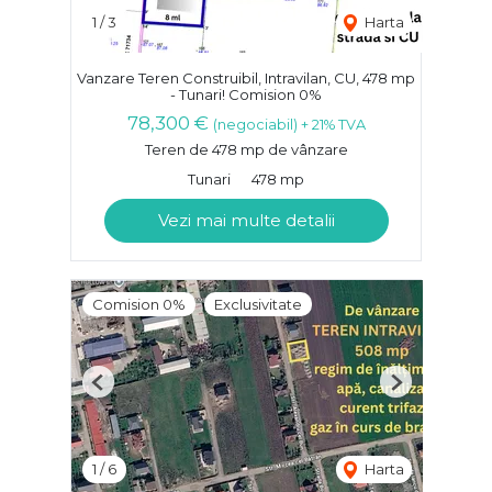
1
/
3
Harta
Vanzare Teren Construibil, Intravilan, CU, 478 mp
- Tunari! Comision 0%
78,300 €
(negociabil) + 21% TVA
Teren de 478 mp de vânzare
Tunari
478 mp
Vezi mai multe detalii
Comision 0%
Exclusivitate
Previous
Next
1
/
6
Harta