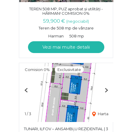
TEREN 508 MP, PUZ aprobat și utilități -
HĂRMAN! COMISION 0%
59,900 €
(negociabil)
Teren de 508 mp de vânzare
Harman
508 mp
Vezi mai multe detalii
Comision 0%
Exclusivitate
Previous
Next
1
/
3
Harta
TUNARI, ILFOV – ANSAMBLU REZIDENTIAL | 3