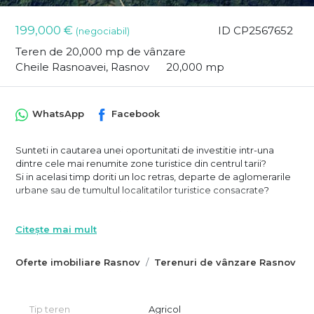
199,000 €
ID CP2567652
(negociabil)
Teren de 20,000 mp de vânzare
Cheile Rasnoavei, Rasnov
20,000 mp
WhatsApp
Facebook
Sunteti in cautarea unei oportunitati de investitie intr-una
dintre cele mai renumite zone turistice din centrul tarii?
Si in acelasi timp doriti un loc retras, departe de aglomerarile
urbane sau de tumultul localitatilor turistice consacrate?
Va propunem spre achizitie un teren cu potential turistic in
Cheile Rasnoavei, un spatiu mirific, fermecator, linistit si in
Citește mai mult
acelasi timp cu acces facil prin DN73A, atat spre Rasnov -
Brasov, cat si spre Predeal - Valea Prahovei.
Oferte imobiliare Rasnov
Terenuri de vânzare Rasnov
Situat in extravilanul localitatii Rasnov, in vecinatatea
Campingului Cheile Rasnoavei, la doar 1,8 km de intersectia cu
DN73A, terenul, in suprafata de 20.000 mp are o forma
Tip teren
Agricol