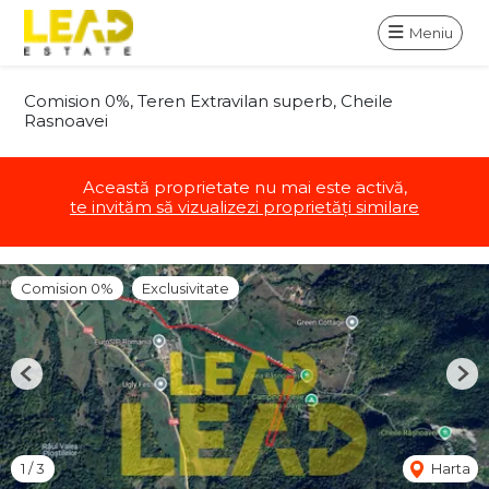
Meniu
Comision 0%, Teren Extravilan superb, Cheile
Rasnoavei
Această proprietate nu mai este activă,
te invităm să vizualizezi proprietăți similare
Comision 0%
Exclusivitate
Previous
Nex
1
/
3
Harta