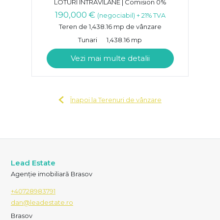
LOTURI INTRAVILANE | Comision 0%
190,000 €
(negociabil) + 21% TVA
Teren de 1,438.16 mp de vânzare
Tunari
1,438.16 mp
Vezi mai multe detalii
Înapoi la Terenuri de vânzare
Lead Estate
Agenție imobiliară Brasov
+40728983791
dan@leadestate.ro
Brasov