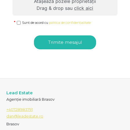
Atașează pozele proprietății
Drag & drop sau
click aici
Sunt de acord cu
politica de confidențialitate
Trimite mesajul
Lead Estate
Agenție imobiliară Brasov
+40728983791
dan@leadestate.ro
Brasov