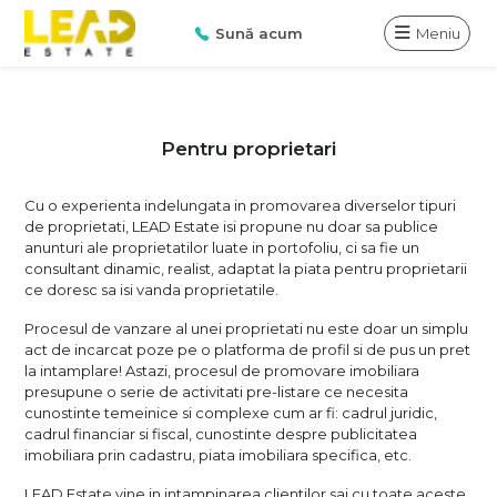
Sună acum
Meniu
Pentru proprietari
Cu o experienta indelungata in promovarea diverselor tipuri
de proprietati, LEAD Estate isi propune nu doar sa publice
anunturi ale proprietatilor luate in portofoliu, ci sa fie un
consultant dinamic, realist, adaptat la piata pentru proprietarii
ce doresc sa isi vanda proprietatile.
Procesul de vanzare al unei proprietati nu este doar un simplu
act de incarcat poze pe o platforma de profil si de pus un pret
la intamplare! Astazi, procesul de promovare imobiliara
presupune o serie de activitati pre-listare ce necesita
cunostinte temeinice si complexe cum ar fi: cadrul juridic,
cadrul financiar si fiscal, cunostinte despre publicitatea
imobiliara prin cadastru, piata imobiliara specifica, etc.
LEAD Estate vine in intampinarea clientilor sai cu toate aceste