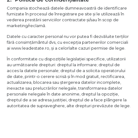
Compania stochează datele dumneavoastră de identificare
furnizate în procesul de înregistrare pe site și le utilizează în
vederea prestării serviciilor contractate și/sau în scop de
marketing/reclamă.
Datele cu caracter personal nu vor putea fi dezvăluite terților
fără consimțământul dvs, cu excepția partenerilor comerciali
ai www.leadestate.ro, și a celorlalte cazuri permise de lege.
În conformitate cu dispozițiile legislației specifice, utilizatorii
au următoarele drepturi: dreptul la informare; dreptul de
acces la datele personale; dreptul de a solicita operatorului
de date, printr-o cerere scrisă și în mod gratuit, rectificarea,
actualizarea, blocarea sau ștergerea datelor incomplete,
inexacte sau prelucrărilor nelegale, transformarea datelor
personale nelegale în date anonime, dreptul la opoziție,
dreptul de a se adresa justiției, dreptul de a face plângere la
autoritatea de supraveghere, alte drepturi prevăzute de lege.