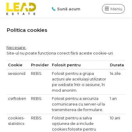
Sună acum
Meniu
Politica cookies
Necesare:
Site-ul nu poate funcționa corect fără aceste cookie-uri.
Cookie
Provider
Folosit pentru
Durata
sessionid
REBS
Folosit pentru a grupa
14 zile
acțiuni ale aceluiași utilizator
pe website într-o sesiune, în
mod anonim.
csrftoken
REBS
Folosit pentru a securiza
1 an
comunicarea cu server-ul la
transmiterea de formulare.
cookies-
REBS
Folosit pentru a salva
10 ani
statistics
opțiunea de a include
cookies folosite pentru