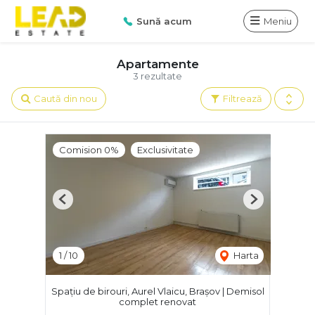
Sună acum
Meniu
Apartamente
3 rezultate
Caută din nou
Filtrează
Comision 0%
Exclusivitate
Previous
Next
1
/
10
Harta
Spațiu de birouri, Aurel Vlaicu, Brașov | Demisol
complet renovat