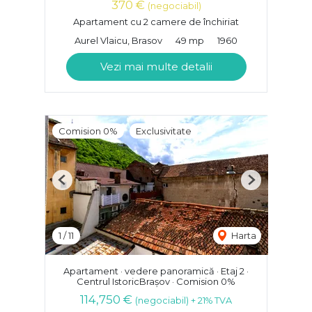
370 €
(negociabil)
Apartament cu 2 camere de închiriat
Aurel Vlaicu, Brasov
49 mp
1960
Vezi mai multe detalii
Comision 0%
Exclusivitate
Previous
Next
1
/
11
Harta
Apartament · vedere panoramică · Etaj 2 ·
Centrul IstoricBrașov · Comision 0%
114,750 €
(negociabil) + 21% TVA