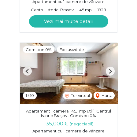
Apartament cu 1 camere de vânzare
Centrul Istoric, Brasov
45 mp
1928
Vezi mai multe detalii
Comision 0%
Exclusivitate
Previous
Next
1
/
10
Tur virtual
Harta
Apartament 1 cameră · 45,1 mp utili · Centrul
Istoric Brașov · Comision 0%
135,000 €
(negociabil)
Apartament cu 1 camere de vânzare