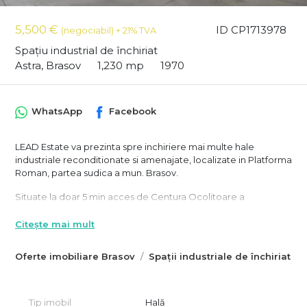
5,500 €
ID CP1713978
(negociabil) + 21% TVA
Spațiu industrial de închiriat
Astra, Brasov
1,230 mp
1970
WhatsApp
Facebook
LEAD Estate va prezinta spre inchiriere mai multe hale
industriale reconditionate si amenajate, localizate in Platforma
Roman, partea sudica a mun. Brasov.
Situate la doar 5 min acces de Centura Ocolitoare a
Brasovului, halele au dimensiunea de 18 m latime, 132 m
lungime si 8 m inaltime. Accesul se face atat pietonal cat si
Citește mai mult
auto prin cele doua porti automatizate (4 m x 6 m inaltime),
situate pe laturile mici ale proprietatii.
Oferte imobiliare Brasov
Spații industriale de închiriat B
Halele au fost complet reconditionate si amenajate:
- stalpi de beton la fiecare 12 m pe lungimea halei;
- ferme metalice de rezistenta pe latimea halei;
Tip imobil
Hală