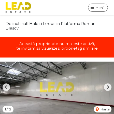
Meniu
De inchiriat! Hale si birouri in Platforma Roman
Brasov
Această proprietate nu mai este activă,
te invităm să vizualizezi proprietăți similare
Previous
Nex
1
/
12
Harta