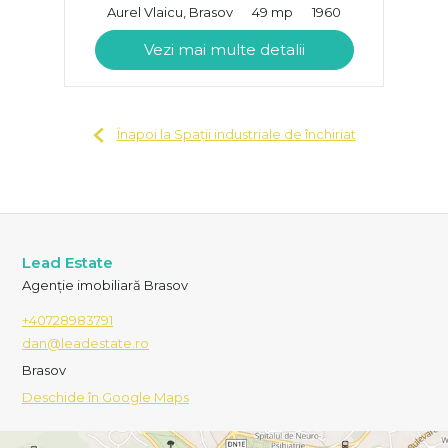
Aurel Vlaicu, Brasov
49 mp
1960
Vezi mai multe detalii
Înapoi la Spații industriale de închiriat
Lead Estate
Agenție imobiliară Brasov
+40728983791
dan@leadestate.ro
Brasov
Deschide în Google Maps