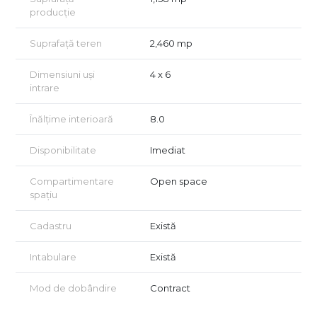
pret. In acest pret este inclus si service charge. Pentru o
producție
jumatate de hala (18 m x 66 m lungime)
Suprafață teren
2,460 mp
Pentru detalii suplimentare, vizionarea proprietatii si stabilirea
unor detalii specifice in functie de nevoile dvs, colegul nostru
Dan va sta la dispozitie.
Dimensiuni uși
4 x 6
intrare
Înălțime interioară
8.0
Disponibilitate
Imediat
Compartimentare
Open space
spațiu
Cadastru
Există
Intabulare
Există
Mod de dobândire
Contract