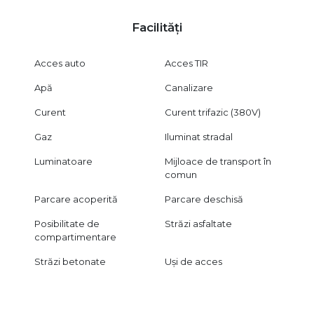
Facilități
Acces auto
Acces TIR
Apă
Canalizare
Curent
Curent trifazic (380V)
Gaz
Iluminat stradal
Luminatoare
Mijloace de transport în
comun
Parcare acoperită
Parcare deschisă
Posibilitate de
Străzi asfaltate
compartimentare
Străzi betonate
Uși de acces