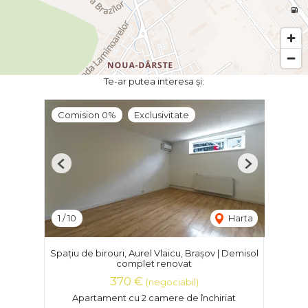
Te-ar putea interesa și:
Comision 0%
Exclusivitate
Previous
Next
1
/
10
Harta
Spațiu de birouri, Aurel Vlaicu, Brașov | Demisol
complet renovat
370 €
(negociabil)
Apartament cu 2 camere de închiriat