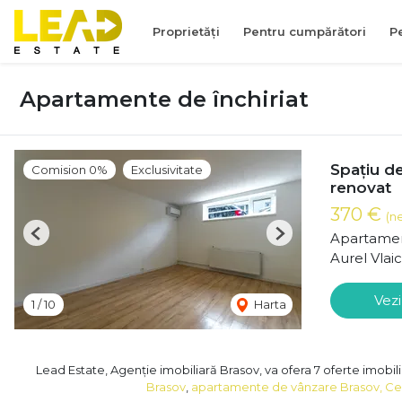
Proprietăți
Pentru cumpărători
P
Apartamente de închiriat
Spațiu de
Comision 0%
Exclusivitate
renovat
370 €
(n
Apartamen
Previous
Next
Aurel Vlai
Vezi
1
/
10
Harta
Lead Estate, Agenție imobiliară Brasov, va ofera 7 oferte imobili
Brasov
,
apartamente de vânzare Brasov, Cent