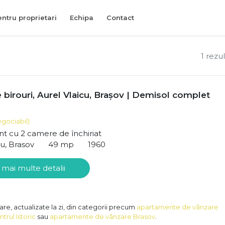
entru proprietari
Echipa
Contact
1 rezu
 birouri, Aurel Vlaicu, Brașov | Demisol complet
egociabil)
t cu 2 camere de închiriat
cu, Brasov
49 mp
1960
 mai multe detalii
are, actualizate la zi, din categorii precum
apartamente de vânzare
rul Istoric
sau
apartamente de vânzare Brasov
.