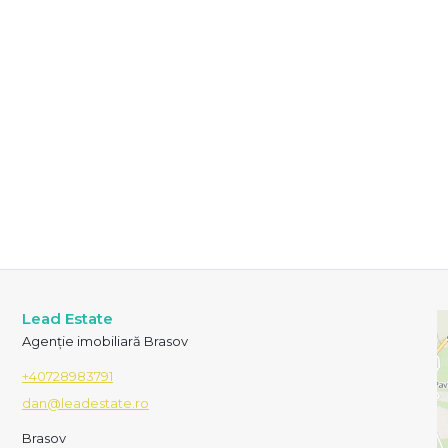
Lead Estate
Agenție imobiliară Brasov
+40728983791
dan@leadestate.ro
Brasov