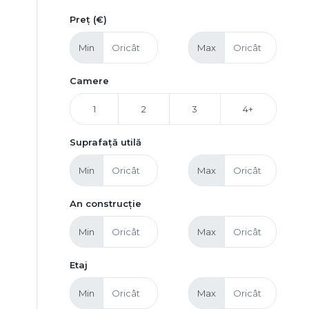
Preț (€)
Min
Max
Camere
1
2
3
4+
Suprafață utilă
Min
Max
An construcție
Min
Max
Etaj
Min
Max