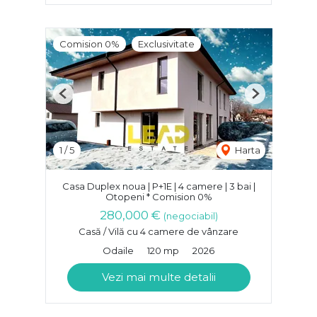
Comision 0%
Exclusivitate
Previous
Next
1
/
5
Harta
Casa Duplex noua | P+1E | 4 camere | 3 bai |
Otopeni * Comision 0%
280,000 €
(negociabil)
Casă / Vilă cu 4 camere de vânzare
Odaile
120 mp
2026
Vezi mai multe detalii