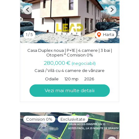
Previous
Next
1
/
5
Harta
Casa Duplex noua | P+1E | 4 camere | 3 bai |
Otopeni * Comision 0%
280,000 €
(negociabil)
Casă / Vilă cu 4 camere de vânzare
Odaile
120 mp
2026
Vezi mai multe detalii
Comision 0%
Exclusivitate