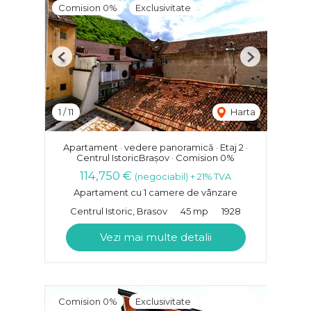
Comision 0%
Exclusivitate
Previous
Next
1
/
11
Harta
Apartament · vedere panoramică · Etaj 2 ·
Centrul IstoricBrașov · Comision 0%
114,750 €
(negociabil) + 21% TVA
Apartament cu 1 camere de vânzare
Centrul Istoric, Brasov
45 mp
1928
Vezi mai multe detalii
Comision 0%
Exclusivitate