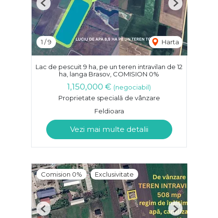
Previous
Next
1
/
9
Harta
Lac de pescuit 9 ha, pe un teren intravilan de 12
ha, langa Brasov, COMISION 0%
1,150,000 €
(negociabil)
Proprietate specială de vânzare
Feldioara
Vezi mai multe detalii
Comision 0%
Exclusivitate
Previous
Next