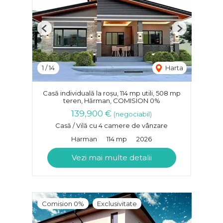
Previous
Next
1
/
14
Harta
Casă individuală la roșu, 114 mp utili, 508 mp
teren, Hărman, COMISION 0%
139,900 €
(negociabil)
Casă / Vilă cu 4 camere de vânzare
Harman
114 mp
2026
Vezi mai multe detalii
Comision 0%
Exclusivitate