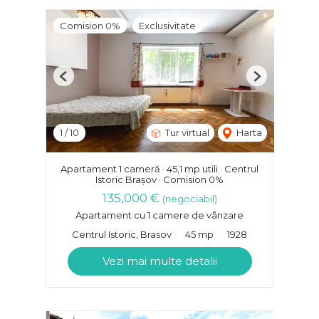
Comision 0%
Exclusivitate
Previous
Next
1
/
10
Tur virtual
Harta
Apartament 1 cameră · 45,1 mp utili · Centrul
Istoric Brașov · Comision 0%
135,000 €
(negociabil)
Apartament cu 1 camere de vânzare
Centrul Istoric, Brasov
45 mp
1928
Vezi mai multe detalii