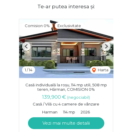
Te-ar putea interesa și:
Comision 0%
Exclusivitate
Previous
Next
1
/
14
Harta
Casă individuală la roșu, 114 mp utili, 508 mp
teren, Hărman, COMISION 0%
139,900 €
(negociabil)
Casă / Vilă cu 4 camere de vânzare
Harman
114 mp
2026
Vezi mai multe detalii