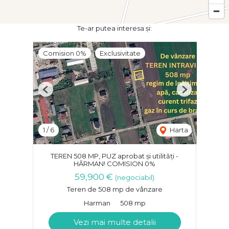
Te-ar putea interesa și:
Comision 0%
Exclusivitate
Previous
Next
1
/
6
Harta
TEREN 508 MP, PUZ aprobat și utilități -
HĂRMAN! COMISION 0%
59,900 €
(negociabil)
Teren de 508 mp de vânzare
Harman
508 mp
Vezi mai multe detalii