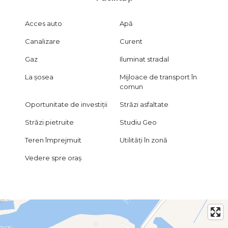
Economie de 6–9 luni de demersuri urbanistice
Eliminarea riscului de respingere a documentatiei
Proiecte DTAC gata elaborate pentru fiecare lot
Acces auto
Apă
Avize partial obtinute, proces de autorizare in curs
Racordare directa la utilitati, fara costuri de extindere retele
Canalizare
Curent
In cazul tranzactionarii acestui teren, comisionul perceput
Gaz
Iluminat stradal
este 0%, fiind reprezentare exclusiva!
Pentru mai multe detalii, planuri, schite si vizionare, colegul
La șosea
Mijloace de transport în
nostru, Mihail va sta la dispozitie.
comun
Oportunitate de investiții
Străzi asfaltate
Străzi pietruite
Studiu Geo
Teren împrejmuit
Utilități în zonă
Vedere spre oraș