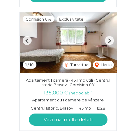
Comision 0%
Exclusivitate
Previous
Next
1
/
10
Tur virtual
Harta
Apartament 1 cameră · 45,1 mp utili · Centrul
Istoric Brașov · Comision 0%
135,000 €
(negociabil)
Apartament cu 1 camere de vânzare
Centrul Istoric, Brasov
45 mp
1928
Vezi mai multe detalii