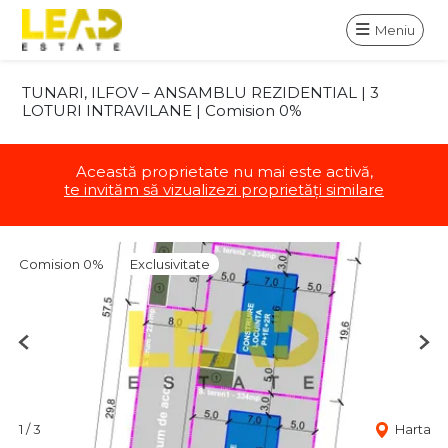
Meniu
TUNARI, ILFOV – ANSAMBLU REZIDENTIAL | 3
LOTURI INTRAVILANE | Comision 0%
Această proprietate nu mai este activă,
te invităm să vizualizezi proprietăți similare
Comision 0%
Exclusivitate
Previous
Nex
1
/
3
Harta