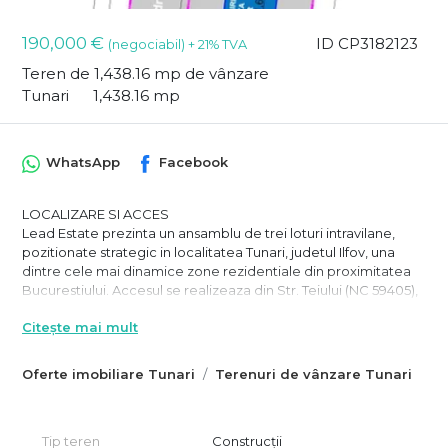
190,000 €
ID CP3182123
(negociabil) + 21% TVA
Teren de 1,438.16 mp de vânzare
Tunari
1,438.16 mp
WhatsApp
Facebook
LOCALIZARE SI ACCES
Lead Estate prezinta un ansamblu de trei loturi intravilane,
pozitionate strategic in localitatea Tunari, judetul Ilfov, una
dintre cele mai dinamice zone rezidentiale din proximitatea
Bucurestiului. Accesul se realizeaza din Str. Teiului (NC 59405),
cu iesire asigurata din doua puncte, garantand acces legal si
Citește mai mult
permanent pentru toate cele trei loturi.
Terenul este proprietate Persoana Juridica. Preturile afisate
Oferte imobiliare Tunari
Terenuri de vânzare Tunari
sunt nete, la care se adauga TVA 21%. In cazul achizitiei pe
frima platitoare de TVA se aplica taxare inversa.
DATE TEHNICE
Tip teren
Construcții