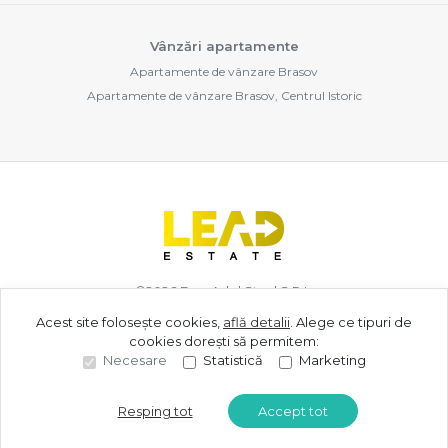
Vânzări apartamente
Apartamente de vânzare Brasov
Apartamente de vânzare Brasov, Centrul Istoric
©
2026
Den Adel Staal S.R.L.
Acest site folosește cookies,
află detalii
.
Alege ce tipuri de
cookies dorești să permitem:
Site creat în
Necesare
Statistică
Marketing
Resping tot
Accept tot