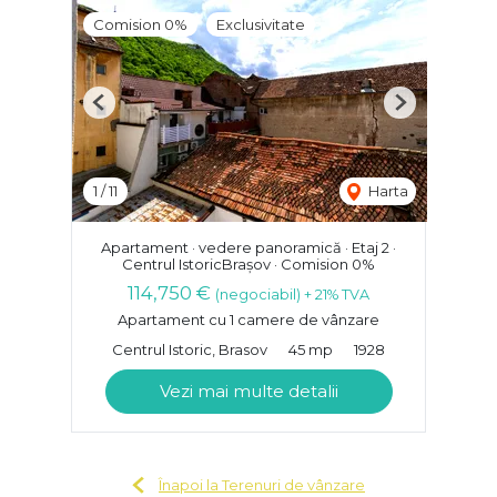
Comision 0%
Exclusivitate
Previous
Next
1
/
11
Harta
Apartament · vedere panoramică · Etaj 2 ·
Centrul IstoricBrașov · Comision 0%
114,750 €
(negociabil) + 21% TVA
Apartament cu 1 camere de vânzare
Centrul Istoric, Brasov
45 mp
1928
Vezi mai multe detalii
Înapoi la Terenuri de vânzare