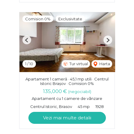
Comision 0%
Exclusivitate
Previous
Next
1
/
10
Tur virtual
Harta
Apartament 1 cameră · 45,1 mp utili · Centrul
Istoric Brașov · Comision 0%
135,000 €
(negociabil)
Apartament cu 1 camere de vânzare
Centrul Istoric, Brasov
45 mp
1928
Vezi mai multe detalii