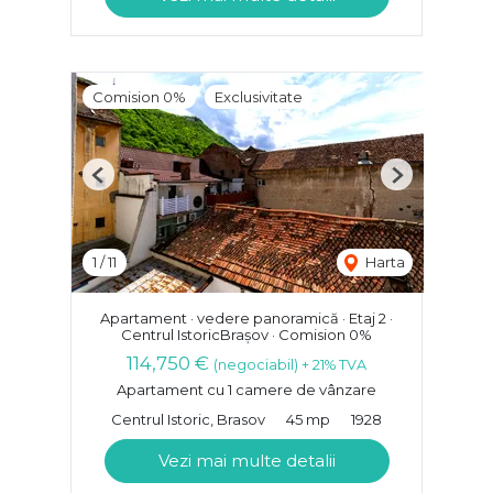
Comision 0%
Exclusivitate
Previous
Next
1
/
11
Harta
Apartament · vedere panoramică · Etaj 2 ·
Centrul IstoricBrașov · Comision 0%
114,750 €
(negociabil) + 21% TVA
Apartament cu 1 camere de vânzare
Centrul Istoric, Brasov
45 mp
1928
Vezi mai multe detalii