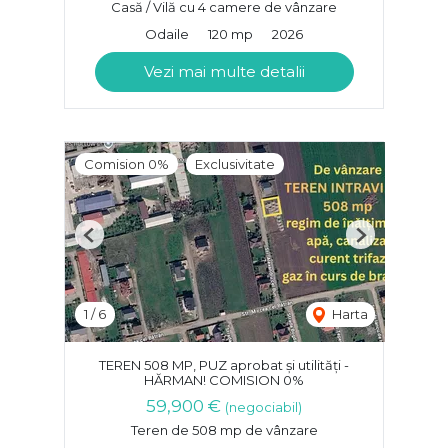
Casă / Vilă cu 4 camere de vânzare
Odaile
120 mp
2026
Vezi mai multe detalii
Comision 0%
Exclusivitate
Previous
Next
1
/
6
Harta
TEREN 508 MP, PUZ aprobat și utilități -
HĂRMAN! COMISION 0%
59,900 €
(negociabil)
Teren de 508 mp de vânzare