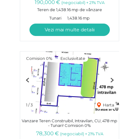
190,000 €
(negociabil) + 21% TVA
Teren de 1,438.16 mp de vânzare
Tunari
1,438.16 mp
Vezi mai multe detalii
Comision 0%
Exclusivitate
Previous
Next
1
/
3
Harta
Vanzare Teren Construibil, Intravilan, CU, 478 mp
- Tunari! Comision 0%
78,300 €
(negociabil) + 21% TVA