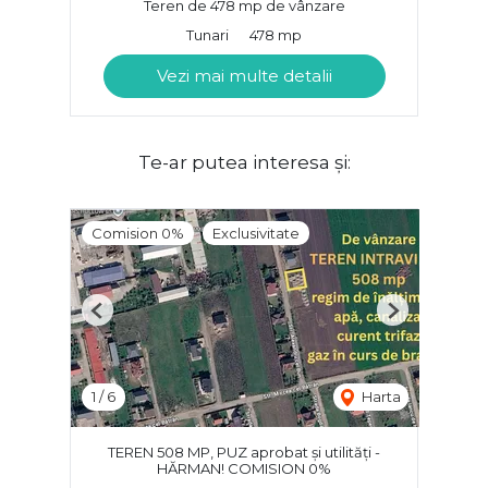
Teren de 478 mp de vânzare
Tunari
478 mp
Vezi mai multe detalii
Te-ar putea interesa și:
Comision 0%
Exclusivitate
Previous
Next
1
/
6
Harta
TEREN 508 MP, PUZ aprobat și utilități -
HĂRMAN! COMISION 0%