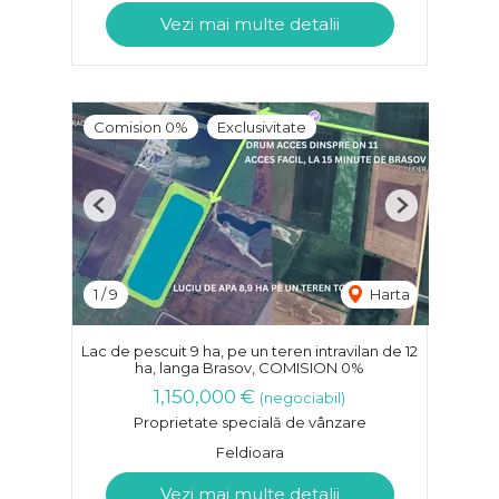
Vezi mai multe detalii
Comision 0%
Exclusivitate
Previous
Next
1
/
9
Harta
Lac de pescuit 9 ha, pe un teren intravilan de 12
ha, langa Brasov, COMISION 0%
1,150,000 €
(negociabil)
Proprietate specială de vânzare
Feldioara
Vezi mai multe detalii