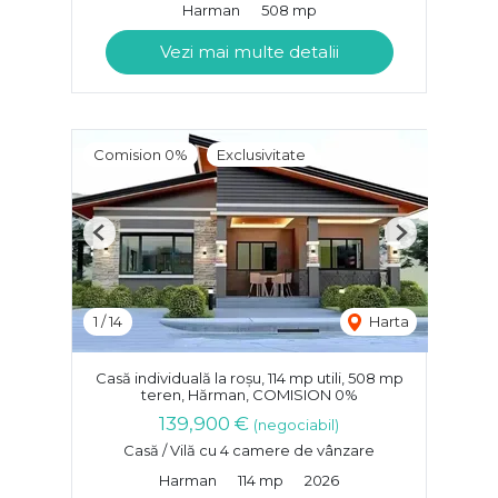
Harman
508 mp
Vezi mai multe detalii
Comision 0%
Exclusivitate
Previous
Next
1
/
14
Harta
Casă individuală la roșu, 114 mp utili, 508 mp
teren, Hărman, COMISION 0%
139,900 €
(negociabil)
Casă / Vilă cu 4 camere de vânzare
Harman
114 mp
2026