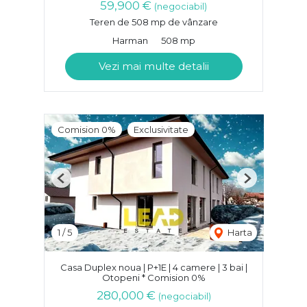
59,900 €
(negociabil)
Teren de 508 mp de vânzare
Harman
508 mp
Vezi mai multe detalii
Comision 0%
Exclusivitate
Previous
Next
1
/
5
Harta
Casa Duplex noua | P+1E | 4 camere | 3 bai |
Otopeni * Comision 0%
280,000 €
(negociabil)