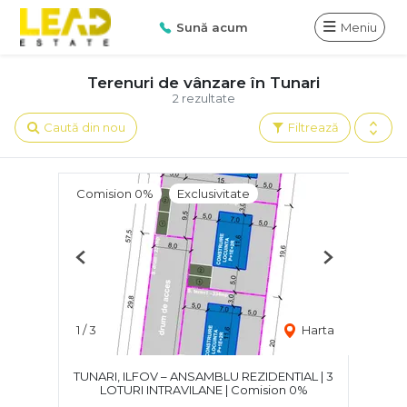
Sună acum
Meniu
Terenuri de vânzare în Tunari
2 rezultate
Caută din nou
Filtrează
Comision 0%
Exclusivitate
Previous
Next
1
/
3
Harta
TUNARI, ILFOV – ANSAMBLU REZIDENTIAL | 3
LOTURI INTRAVILANE | Comision 0%