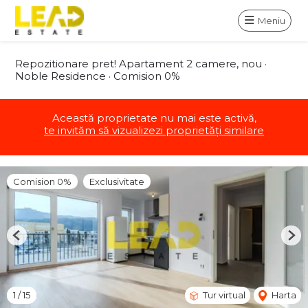
Meniu
Repozitionare pret! Apartament 2 camere, nou ·
Noble Residence · Comision 0%
Această proprietate nu mai este activă,
te invităm să vizualizezi proprietăți similare
Comision 0%
Exclusivitate
Previous
Nex
1
/
15
Tur virtual
Harta