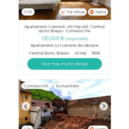
1
/
10
Tur virtual
Harta
Apartament 1 cameră · 45,1 mp utili · Centrul
Istoric Brașov · Comision 0%
135,000 €
(negociabil)
Apartament cu 1 camere de vânzare
Centrul Istoric, Brasov
45 mp
1928
Vezi mai multe detalii
Comision 0%
Exclusivitate
Previous
Next