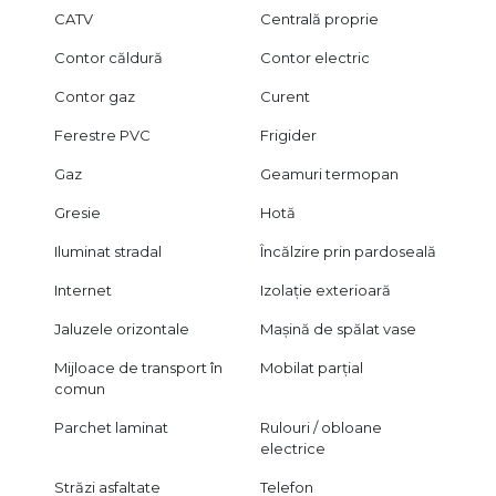
CATV
Centrală proprie
Contor căldură
Contor electric
Contor gaz
Curent
Ferestre PVC
Frigider
Gaz
Geamuri termopan
Gresie
Hotă
Iluminat stradal
Încălzire prin pardoseală
Internet
Izolație exterioară
Jaluzele orizontale
Mașină de spălat vase
Mijloace de transport în
Mobilat parțial
comun
Parchet laminat
Rulouri / obloane
electrice
Străzi asfaltate
Telefon