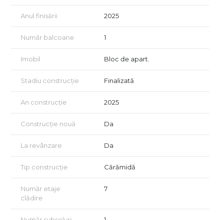
Anul finisării
2025
Număr balcoane
1
Imobil
Bloc de apart.
Stadiu construcție
Finalizată
An construcție
2025
Construcție nouă
Da
La revânzare
Da
Tip construcție
Cărămidă
Număr etaje
7
clădire
Număr subsoluri
1