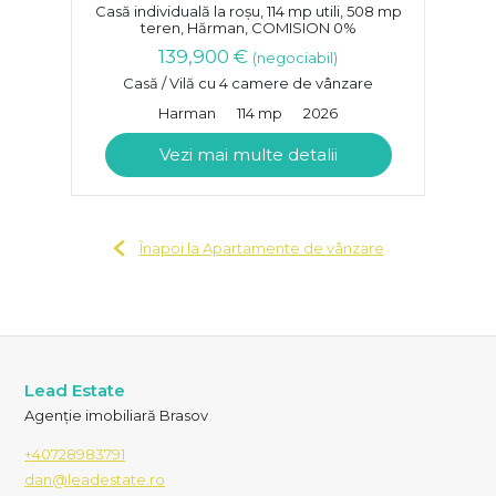
Casă individuală la roșu, 114 mp utili, 508 mp
teren, Hărman, COMISION 0%
139,900 €
(negociabil)
Casă / Vilă cu 4 camere de vânzare
Harman
114 mp
2026
Vezi mai multe detalii
Înapoi la Apartamente de vânzare
Lead Estate
Agenție imobiliară Brasov
+40728983791
dan@leadestate.ro