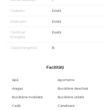
Cadastru
Există
Intabulare
Există
Certificat
Există
Energetic
Clasă Energetică
B
Facilități
Apă
Apometre
Aragaz
Bucătărie deschisă
Bucătărie mobilată
Bucătărie utilată
Cadă
Canalizare