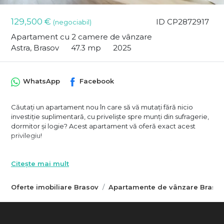
129,500 €
ID CP2872917
(negociabil)
Apartament cu 2 camere de vânzare
Astra, Brasov
47.3 mp
2025
WhatsApp
Facebook
Căutați un apartament nou în care să vă mutați fără nicio
investiție suplimentară, cu priveliște spre munți din sufragerie,
dormitor și logie? Acest apartament vă oferă exact acest
privilegiu!
Prețul de 129.500 € reprezintă o economie reală față de
prețul de vânzare actual al dezvoltatorului, cu avantajul cheilor
Citește mai mult
în mână, intabulat și gata de ocupare imediată.
Oferte imobiliare Brasov
Apartamente de vânzare Braso
Apartamentul este situat etajul 2 din 7, structurat eficient în
47,31 mp utili: living-bucătărie open space de 22,53 mp,
dormitor de 13,44 mp, baie de 4,15 mp și hol de 7,19 mp, plus
logie de 1,94 mp cu vedere directă spre masivul Postăvarul și