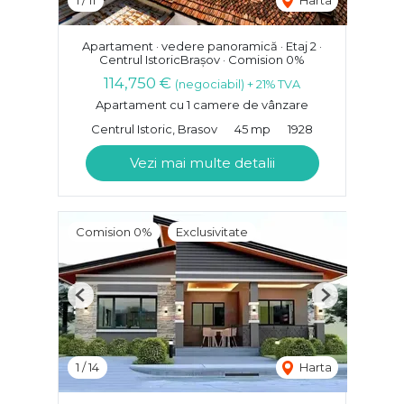
1
/
11
Harta
Apartament · vedere panoramică · Etaj 2 ·
Centrul IstoricBrașov · Comision 0%
114,750 €
(negociabil) + 21% TVA
Apartament cu 1 camere de vânzare
Centrul Istoric, Brasov
45 mp
1928
Vezi mai multe detalii
Comision 0%
Exclusivitate
Previous
Next
1
/
14
Harta